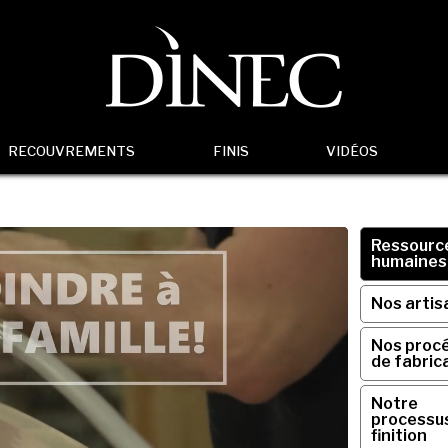
RECOUVREMENTS
FINIS
VIDÉOS
Ressourc
humaines
Nos artis
Nos proc
de fabric
Notre
processu
finition