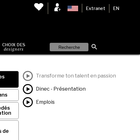
Extranet
EN
CHOIX DES
designers
Transforme ton talent en passion
es
Dinec - Présentation
ans
Emplois
édés
ation
s de