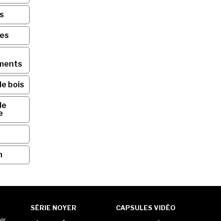
s
ses
ments
de bois
de
e
n
SÉRIE NOYER
CAPSULES VIDÉO
er