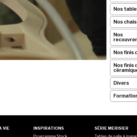
Nos table
Nos chai
Nos
recouvre
Nos finis 
Nos finis 
céramiqu
Divers
Formatio
 VIE
INSPIRATIONS
SÉRIE MERISIER
Programme Stock
Tables de salle à mang