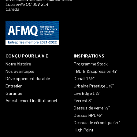
Louiseville QC J5V 2L4
Canada
CONÇU POUR LA VIE
INSPIRATIONS
Notre histoire
Programme Stock
Nos avantages
TBLTE & Expression ¾"
Développement durable
Denali 1 ½"
Entretien
Urbaine Prestige 1 ⅝"
Garantie
Live Edge 1 ⅝"
Ameublement institutionnel
Everest 3"
Dessus de verre ½"
Dessus HPL ½"
Dessus de céramique ½"
High Point