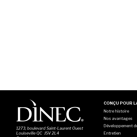
CONÇU POUR LA
Notre histoire
Nos avantages
Développement d
1273, boulevard Saint-Laurent Ouest
Entretien
Louiseville QC J5V 2L4