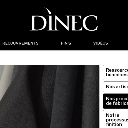
RECOUVREMENTS
FINIS
VIDÉOS
Ressourc
humaines
Nos artis
Nos proc
de fabric
Notre
processu
finition