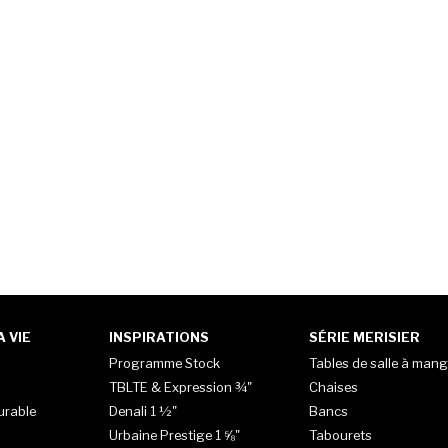
 VIE
INSPIRATIONS
SÉRIE MERISIER
Programme Stock
Tables de salle à mang
TBLTE & Expression ¾"
Chaises
urable
Denali 1 ½"
Bancs
Urbaine Prestige 1 ⅝"
Tabourets