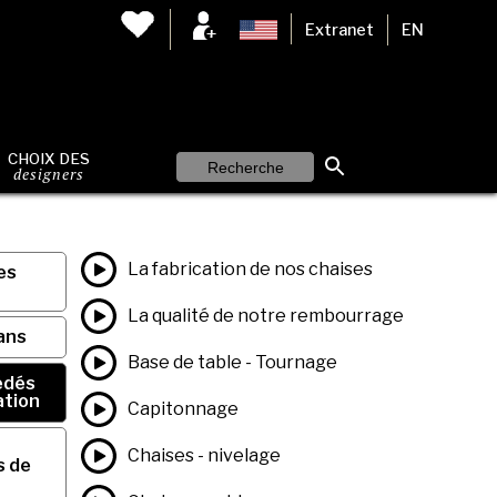
Extranet
EN
CHOIX DES
designers
La fabrication de nos chaises
es
La qualité de notre rembourrage
ans
Base de table - Tournage
édés
ation
Capitonnage
Chaises - nivelage
s de