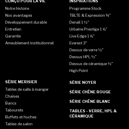
CONÇU POUR LA VIE
INSPIRATIONS
Notre histoire
Programme Stock
Nos avantages
TBLTE & Expression ¾"
Développement durable
Denali 1 ½"
Entretien
Urbaine Prestige 1 ⅝"
Garantie
Live Edge 1 ⅝"
Ameublement institutionnel
Everest 3"
Dessus de verre ½"
Dessus HPL ½"
Dessus de céramique ½"
High Point
SÉRIE MERISIER
SÉRIE NOYER
Tables de salle à manger
SÉRIE CHÊNE ROUGE
Chaises
SÉRIE CHÊNE BLANC
Bancs
Tabourets
TABLES - VERRE, HPL &
CÉRAMIQUE
Buffets et huches
Tables de salon