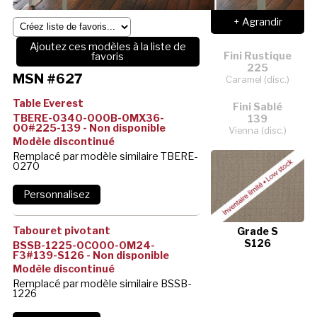
+ Agrandir
Ajoutez ces modèles à la liste de
Fini Rustique
favoris
225
MSN #627
Caramel (disc.)
Table Everest
Fini Sablé
TBERE-0340-000B-0MX36-
139
00#225-139 - Non disponible
Vienna (disc.)
Modèle discontinué
Remplacé par modèle similaire TBERE-
0270
Tabouret pivotant
Grade S
S126
BSSB-1225-0C000-0M24-
F3#139-S126 - Non disponible
Modèle discontinué
Remplacé par modèle similaire BSSB-
1226