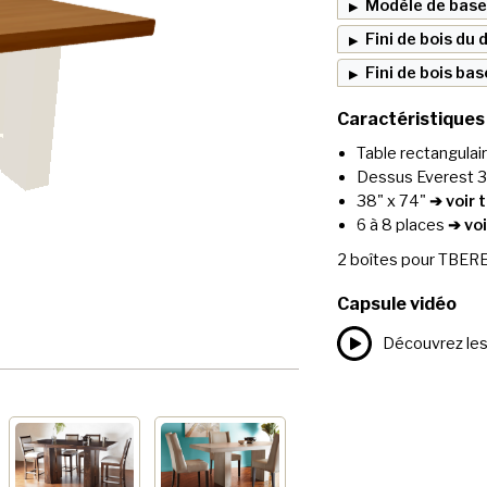
Modèle de base
Fini de bois du
Fini de bois bas
Caractéristiques
Table rectangulai
Dessus Everest 3
38" x 74"
➔ voir 
6 à 8 places
➔ voi
2
boîtes pour
TBERE
Capsule vidéo
Découvrez les