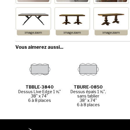
image zoom
image zoom
image zoom
Vous aimerez aussi...
TBBLE-3840
TBURE-0850
Dessus Live Edge 1 ⅝"
Dessus épais 1 ⅝",
38" x 74"
sans tablier
6 à 8 places
38" x 74"
6 à 8 places