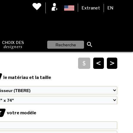
Extranet
EN
CHOIX DES
designers
<
>
le matériau et la taille
Z
votre modèle