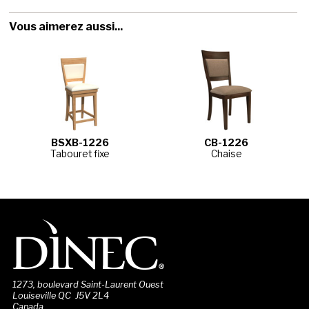
Vous aimerez aussi...
BSXB-1226
CB-1226
Tabouret fixe
Chaise
1273, boulevard Saint-Laurent Ouest
Louiseville QC J5V 2L4
Canada