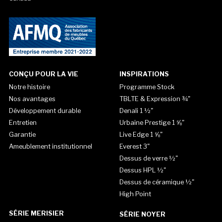
CONÇU POUR LA VIE
INSPIRATIONS
Notre histoire
Programme Stock
Nos avantages
TBLTE & Expression ¾"
Développement durable
Denali 1 ½"
Entretien
Urbaine Prestige 1 ⅝"
Garantie
Live Edge 1 ⅝"
Ameublement institutionnel
Everest 3"
Dessus de verre ½"
Dessus HPL ½"
Dessus de céramique ½"
High Point
SÉRIE MERISIER
SÉRIE NOYER