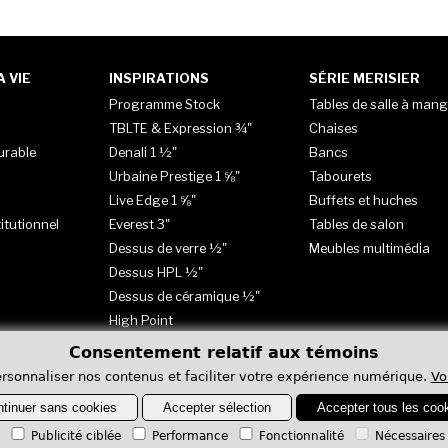
 VIE
INSPIRATIONS
SÉRIE MERISIER
Programme Stock
Tables de salle à mang
TBLTE & Expression ¾"
Chaises
urable
Denali 1 ½"
Bancs
Urbaine Prestige 1 ⅝"
Tabourets
Live Edge 1 ⅝"
Buffets et huches
itutionnel
Everest 3"
Tables de salon
Dessus de verre ½"
Meubles multimédia
Dessus HPL ½"
Dessus de céramique ½"
High Point
Consentement relatif aux témoins
rsonnaliser nos contenus et faciliter votre expérience numérique.
Vo
tinuer sans cookies
Accepter sélection
Accepter tous les coo
Publicité ciblée
Performance
Fonctionnalité
Nécessaires