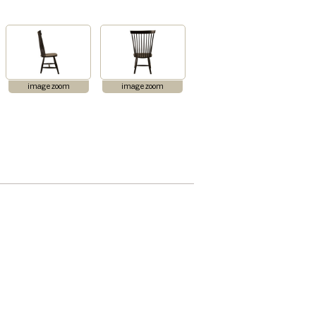
image zoom
image zoom