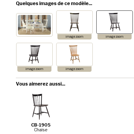
Quelques images de ce modèle...
image zoom
image zoom
image zoom
image zoom
Vous aimerez aussi...
CB-1905
Chaise