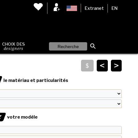
Extranet
EN
CHOIX DES
designers
<
>
le matériau et particularités
Z
votre modèle