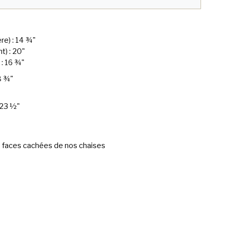
re) : 14 ¾"
t) : 20"
: 16 ¾"
8 ¾"
 23 ½"
 faces cachées de nos chaises