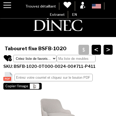
Trouvez détaillant
Extranet
EN
<
>
Tabouret fixe
BSFB-1020
SKU: BSFB-1020-0T000-0024-00#711-P411
Copier l'image