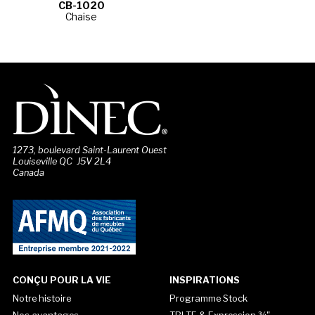
CB-1020
Chaise
1273, boulevard Saint-Laurent Ouest
Louiseville QC J5V 2L4
Canada
CONÇU POUR LA VIE
INSPIRATIONS
Notre histoire
Programme Stock
Nos avantages
TBLTE & Expression ¾"