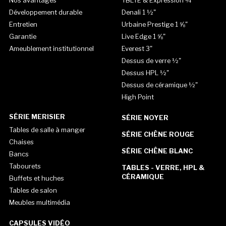
Développement durable
Denali 1 ½"
Entretien
Urbaine Prestige 1 ⅝"
Garantie
Live Edge 1 ⅝"
Ameublement institutionnel
Everest 3"
Dessus de verre ½"
Dessus HPL ½"
Dessus de céramique ½"
High Point
SÉRIE MERISIER
SÉRIE NOYER
Tables de salle à manger
SÉRIE CHÊNE ROUGE
Chaises
SÉRIE CHÊNE BLANC
Bancs
Tabourets
TABLES - VERRE, HPL &
CÉRAMIQUE
Buffets et huches
Tables de salon
Meubles multimédia
CAPSULES VIDÉO