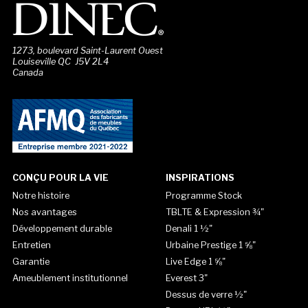
1273, boulevard Saint-Laurent Ouest
Louiseville QC J5V 2L4
Canada
CONÇU POUR LA VIE
INSPIRATIONS
Notre histoire
Programme Stock
Nos avantages
TBLTE & Expression ¾"
Développement durable
Denali 1 ½"
Entretien
Urbaine Prestige 1 ⅝"
Garantie
Live Edge 1 ⅝"
Ameublement institutionnel
Everest 3"
Dessus de verre ½"