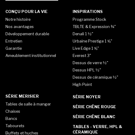
CONÇU POUR LA VIE
INSPIRATIONS
Notre histoire
Programme Stock
Nos avantages
TBLTE & Expression ¾"
Développement durable
Denali 1 ½"
Entretien
Urbaine Prestige 1 ⅝"
Garantie
Live Edge 1 ⅝"
Ameublement institutionnel
Everest 3"
Dessus de verre ½"
Dessus HPL ½"
Dessus de céramique ½"
High Point
SÉRIE MERISIER
SÉRIE NOYER
Tables de salle à manger
SÉRIE CHÊNE ROUGE
Chaises
SÉRIE CHÊNE BLANC
Bancs
Tabourets
TABLES - VERRE, HPL &
CÉRAMIQUE
Buffets et huches