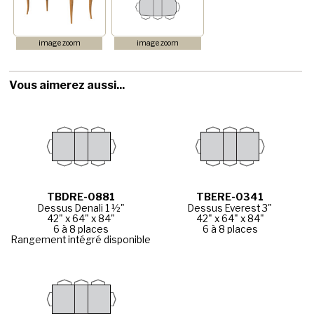
image zoom
image zoom
Vous aimerez aussi...
TBDRE-0881
TBERE-0341
Dessus Denali 1 ½"
Dessus Everest 3"
42" x 64" x 84"
42" x 64" x 84"
6 à 8 places
6 à 8 places
Rangement intégré disponible