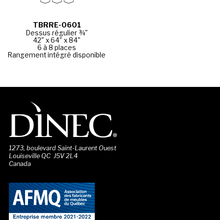
TBRRE-0601
Dessus régulier ¾"
42" x 64" x 84"
6 à 8 places
Rangement intégré disponible
1273, boulevard Saint-Laurent Ouest
Louiseville QC J5V 2L4
Canada