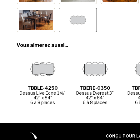
Vous aimerez aussi...
TBBLE-4250
TBERE-0350
TB
Dessus Live Edge 1 ⅝"
Dessus Everest 3"
Dessu
42" x 84"
42" x 84"
6 à 8 places
6 à 8 places
6 
CONÇU POUR LA