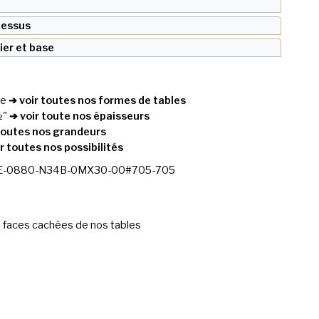
 dessus
lier et base
re
➔ voir toutes nos formes de tables
½"
➔ voir toute nos épaisseurs
toutes nos grandeurs
r toutes nos possibilités
E-0880-N34B-0MX30-00#705-705
 faces cachées de nos tables