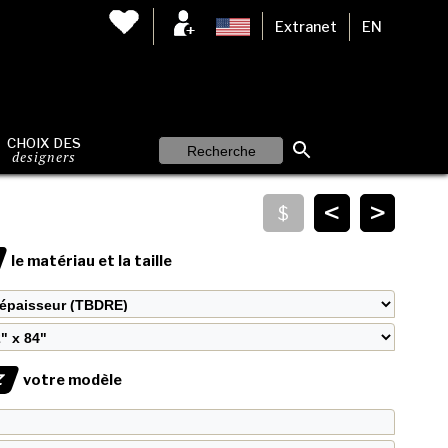
Extranet
EN
CHOIX DES
designers
<
>
le matériau et la taille
Z
votre modèle