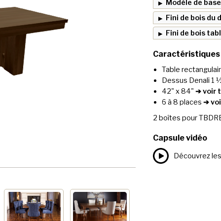
Modèle de base
Fini de bois du
Fini de bois tab
Caractéristiques
Table rectangulai
Dessus Denali 1 
42" x 84"
➔ voir 
6 à 8 places
➔ voi
2
boîtes pour
TBDR
Capsule vidéo
Découvrez les