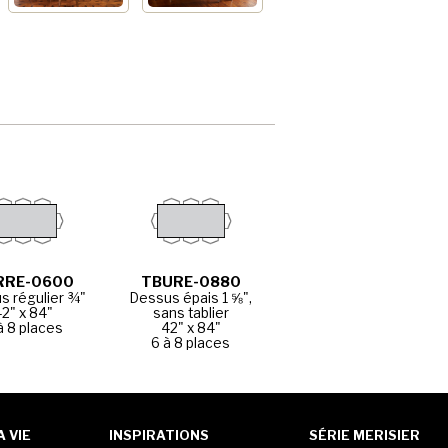
RRE-0600
TBURE-0880
s régulier ¾"
Dessus épais 1 ⅝",
42" x 84"
sans tablier
à 8 places
42" x 84"
6 à 8 places
 VIE
INSPIRATIONS
SÉRIE MERISIER