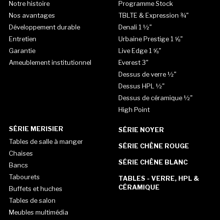
Notre histoire
Programme Stock
Nos avantages
TBLTE & Expression ¾"
Développement durable
Denali 1 ½"
Entretien
Urbaine Prestige 1 ⅝"
Garantie
Live Edge 1 ⅝"
Ameublement institutionnel
Everest 3"
Dessus de verre ½"
Dessus HPL ½"
Dessus de céramique ½"
High Point
SÉRIE MERISIER
SÉRIE NOYER
Tables de salle à manger
SÉRIE CHÊNE ROUGE
Chaises
SÉRIE CHÊNE BLANC
Bancs
Tabourets
TABLES - VERRE, HPL &
CÉRAMIQUE
Buffets et huches
Tables de salon
Meubles multimédia