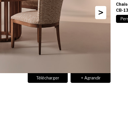
Chais
>
CB-1
Télécharger
+ Agrandir