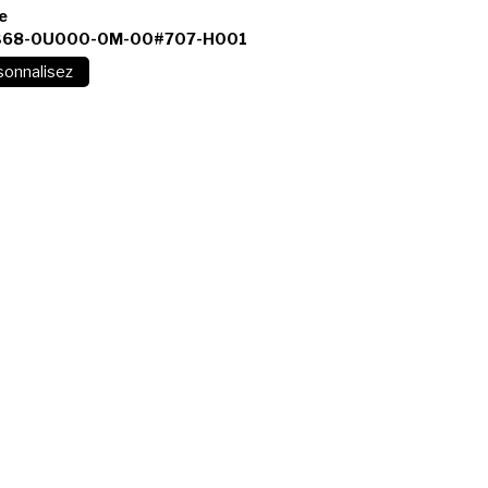
e
368-0U000-0M-00#707-H001