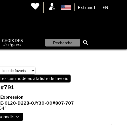
Extranet
EN
CHOIX DES
designers
tez ces modèles à la liste de favoris
 #791
 Expression
E-0120-D22B-0JY30-00#807-707
 54"