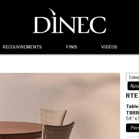
RECOUVREMENTS
FINIS
VIDÉOS
Ajou
RTE
Table
TBRR
54" x